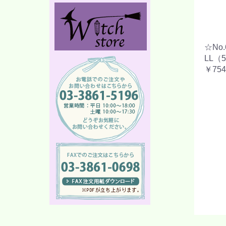
☆No
LL（
￥754