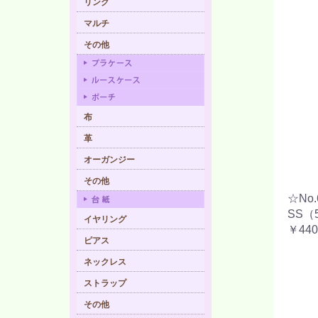
リング
マルチ
その他
布
革
オーガンジー
その他
☆No
SS（
イヤリング
￥440
ピアス
ネックレス
ストラップ
その他