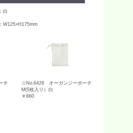
：白
W125×H175mm
ポーチ
☆No.6426 オーガンジーポーチ
M(5枚入り）白
￥660