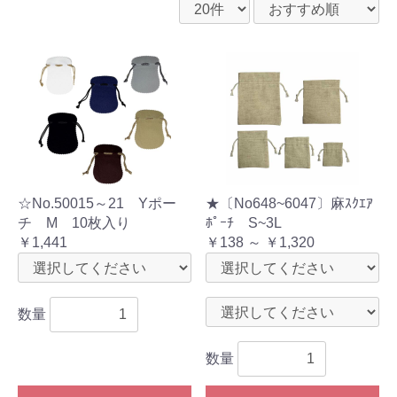
☆No.50015～21 Yポー
★〔No648~6047〕麻ｽｸｴｱ
チ M 10枚入り
ﾎﾟｰﾁ S~3L
￥1,441
￥138 ～ ￥1,320
数量
数量